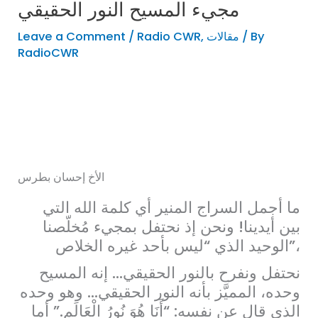
مجيء المسيح النور الحقيقي
/ By
مقالات
,
Radio CWR
/
Leave a Comment
RadioCWR
الأخ إحسان بطرس
ما أجمل السراج المنير أي كلمة الله التي
بين أيدينا! ونحن إذ نحتفل بمجيء مُخلّصنا
الوحيد الذي “ليس بأحد غيره الخلاص”،
نحتفل ونفرح بالنور الحقيقي… إنه المسيح
وحده، المميَّز بأنه النور الحقيقي… وهو وحده
الذي قال عن نفسه: “أَنَا هُوَ نُورُ الْعَالَم.” أما