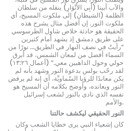
والآب أبينا (أَبِي الأَنْوَارِ) ينقله من سلطان
الظلمة (الشيطان) إلى ملكوت المسيح، أي
ملكوت النور. إن أفضل مثال يشرح هذه
الحقيقة هو حادثة خلاص شاول الطرسوسي
على طريق دمشق إذ يشهد أمام كثيرين
“رأيتُ في نصف النهار في الطريق… نورًا من
السماء أفضل من لمعان الشمس، قد أبرق
حولي وحول الذاهبين معي.” (أعمال ١٣:٢٦)
لقد رحّب بولس بدعوة النور وشهد بأنه لم
يكن معاندًا للرؤيا السّماويَّة، أي إنه لم يرفض
النور ويعانده، وأوضح بكلامه أن المسيح هو
نفسه الذي نادى بالنور لشعب إسرائيل
والأمم.
النور الحقيقي ليكشف حالتنا
كان إشعياء النبي يرى خطايا الشعب وكان