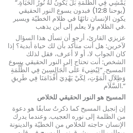
يَمْشِي فِي الظُّلْمَةِ بَلْ يَكُونُ لَهُ نُورُ الْحَيَاةِ.”
(يوحنا 12:8) فبدون يسوع النور الحقيقي
يكون الإنسان تائهًا في ظلام الخطيّة ويسير
في الظلام ولا يعلم إلى أين يذهب.
عزيزي القارئ، أرجو أن تسأل هذا السؤال
لآخرين: هل أنت متأكد بأن لك حياة أبدية؟ إذا
كان الجواب لا، أو لا أعرف، فقل لذلك
الشخص: أنت تحتاج إلى النور الحقيقي يسوع
المسيح. “لِيُضِيءَ عَلَى الْجَالِسِينَ فِي الظُّلْمَةِ
وَظِلاَلِ الْمَوْتِ، لِكَيْ يَهْدِيَ أَقْدَامَنَا فِي طَرِيقِ
السَّلاَم.”
المسيح هو النور الحقيقي للخلاص
إن إنجيل المسيح كما ذكرتُ سابقًا هو دعوة
من الظلمة إلى نوره العجيب. وعندما يدرك
الإنسان حاجته للخلاص من الخطيّة والدينونة
ويطلب النور، يشرق نور المسيح في قلبه،