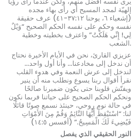
يرى نفسه أفضل منهم، ولكن عندما رأى رؤيا
إلهيّة لمجد المسيح أي رأى بهاء مجده
(إشعياء ٦، يوحنا ٣٧:١٢-٤١) عرف حقيقة
نفسه وحكم على نفسه الحكم الصحيح “وَيْلٌ
لِي! إِنِّي هَلَكْتُ” واعترف بخطيته وخطية
الشعب.
عزيزي القارئ، نحن في الأيام الأخيرة نحتاج
أن ندخل إلى مخادعنا… وأنا أول واحد…
لندخل إلى عرش النعمة وفي هدوء القلب
نقرأ أقوال ربنا يسوع ونطلب منه أن ينير
ويفتّش قلوبنا حتى يكون ضميرنا صالحًا
ونحكم الحكم الصحيح على حياتنا فربما نكون
في حالة نوم روحي، حينئذ نسمع صوتًا قائلًا
لنا: “اسْتَيْقِظْ أَيُّهَا النَّائِمُ وَقُمْ مِنَ الأَمْوَاتِ
فَيُضِيءَ لَكَ الْمَسِيحُ.” (أفسس ١٤:٥)
النور الحقيقي الذي يفصل