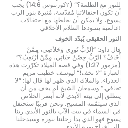
للنور مع الظلمة؟” (٢كورنثوس 14:6) يجب
أن تكون احتفالاتنا مُقدّسة، مُنيرة بنور الرب
يسوع، ولا يمكن أن نخلطها مع احتفالات
عالمية يسودها الظلام الأخلاقي!
النور الحقيقي يُبدّد الخوف
قال داود: “اَلرَّبُّ نُورِي وَخَلاَصِي، مِمَّنْ
أَخَافُ؟ الرَّبُّ حِصْنُ حَيَاتِي، مِمَّنْ أَرْتَعِبُ؟”
(مزمور 1:27) وفي قصة الميلاد تكرّرت هذه
العبارة “لا تخف!” ليوسف خطيب مريم
العذراء، والملاك الذي ظهر لها قال لها: “لا
تخافي.” وسمعان الشيخ لم يخف من أن
ينطلق إلى بيته الأبدي لأنه أبصر الخلاص
الذي سيتمّمه المسيح. ونحن قريبًا سنحتفل
في السماء في بيت الآب بالنور الأبدي ربنا
يسوع فهو الذي بدأ رحلتنا بنوره وسيدخلنا
إلى أفراح نوره الأبدي.