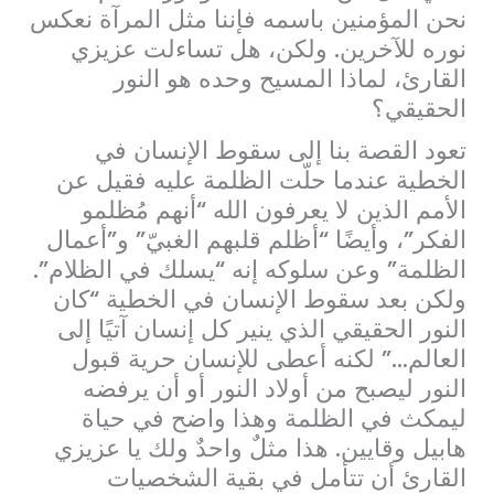
نحن المؤمنين باسمه فإننا مثل المرآة نعكس
نوره للآخرين. ولكن، هل تساءلت عزيزي
القارئ، لماذا المسيح وحده هو النور
الحقيقي؟
تعود القصة بنا إلى سقوط الإنسان في
الخطية عندما حلّت الظلمة عليه فقيل عن
الأمم الذين لا يعرفون الله “أنهم مُظلمو
الفكر”، وأيضًا “أظلم قلبهم الغبيّ” و”أعمال
الظلمة” وعن سلوكه إنه “يسلك في الظلام”.
ولكن بعد سقوط الإنسان في الخطية “كان
النور الحقيقي الذي ينير كل إنسان آتيًا إلى
العالم…” لكنه أعطى للإنسان حرية قبول
النور ليصبح من أولاد النور أو أن يرفضه
ليمكث في الظلمة وهذا واضح في حياة
هابيل وقايين. هذا مثلٌ واحدٌ ولك يا عزيزي
القارئ أن تتأمل في بقية الشخصيات