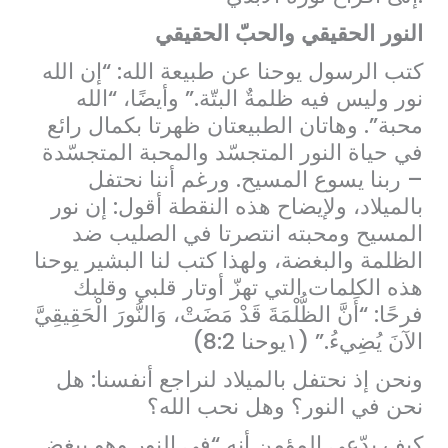
النور الحقيقي والحبّ الحقيقي
كتب الرسول يوحنا عن طبيعة الله: “إن الله
نور وليس فيه ظلمةٌ البتّة.” وأيضًا، “الله
محبة”. وهاتان الطبيعتان ظهرتا بكمال رائع
في حياة النور المتجسّد والمحبة المتجسّدة
– ربنا يسوع المسيح. ورغم أننا نحتفل
بالميلاد، ولإيضاح هذه النقطة أقول: إن نور
المسيح ومحبته انتصرتا في الصليب ضد
الظلمة والبغضة، ولهذا كتب لنا البشير يوحنا
هذه الكلمات التي تهزّ أوتار قلبي وقلبك
فرحًا: “أَنَّ الظُّلْمَةَ قَدْ مَضَتْ، وَالنُّورَ الْحَقِيقِيَّ
الآنَ يُضِيءُ.” (١يوحنا 8:2)
ونحن إذ نحتفل بالميلاد لنراجع أنفسنا: هل
نحن في النور؟ وهل نحب الله؟
كيف يدّعي المؤمن أنه “في النور وهو يبغض