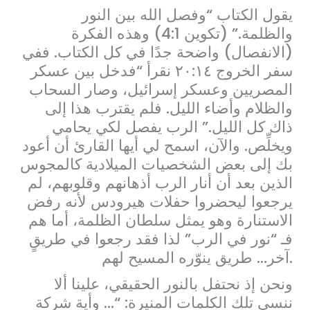
يقول الكتاب “وفصل الله بين النور
والظلمة.” (تكوين 4:1) وهذه الفكرة
(الانفصال) واضحة جدًا في كل الكتاب. ففي
سفر الخروج ٢٠:١٤ نقرأ “فدخل بين عسكر
المصريين وعسكر إسرائيل، وصار السحاب
والظلام وأضاء الليل. فلم يقترب هذا إلى
ذاك كل الليل.” الرب يفصل لكي يحامي
ويخلِّص. والآن، اسمح لي أيها القارئ أن أعود
بك إلى بعض الشخصيات الميلادية كالمجوس
الذين بعد أن أنار الرب أذهانهم وقلوبهم، لم
يرجعوا ليحضروا حفلات هيرودس لأنه رفض
الاستنارة وهو يمثل سلطان الظلمة، أما هم
فـ “نور في الرب” لذا فقد رجعوا في طريقٍ
آخر… طريق ينوّره المسيح لهم.
ونحن إذ نحتفل بالنور الحقيقي، علينا ألا
ننسى تلك الكلمات المنيرة: “… وأية شركة