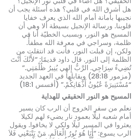
الحقيقي؟ هل أضاء في قلبي نور الإنجيل؟
هل أشرق الله في قلبي؟ هذه أسئلة يجب أن
نجيبها بأمانة أمام الله الذي يعرف خفايا
قلوبنا. ورسالة الإنجيل بسيطة ألا وهي أن
المسيح هو النور، وبسبب الخطيّة أنا في
ظلمة، وسراجي في معرفة الله مطفأٌ.
ولكن، إن قبلت النور، فأنت قد انتقلت من
الظلمة إلى النور. قال داود قديمًا: “لأَنَّكَ أَنْتَ
تُضِيءُ سِرَاجِي. الرَّبُّ إِلهِي يُنِيرُ ظُلْمَتِي.”
(مزمور 28:18) ويقابلها في العهد الجديد
“مُسْتَنِيرَةً عُيُونُ أَذْهَانِكُمْ.” (أفسس 18:1)
المسيح هو النور الحقيقي للهداية
نعلم من سفر الخروج أن الرب كان يسير
أمام شعبه ليلًا بعمود نار يضيء لهم لكيلا
يعثروا في المسير ليلًا ولكي لا يخافوا. ويقول
الرب يسوع: “أَنَا هُوَ نُورُ الْعَالَمِ. مَنْ يَتْبَعْنِي فَلاَ