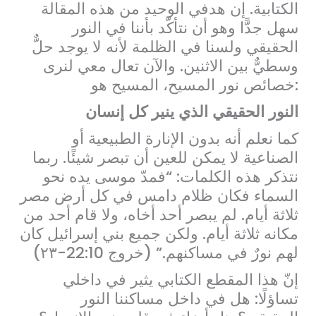
الكتابية. إن هدفي الوحيد من هذه المقالة
سهل جدًّا وهو أن نتأكّد بأننا في النور
الحقيقي ولسنا في الظلمة لأنه لا يوجد حلٌّ
وسطيٌّ بين الاثنين. والآن تعال معي لنرى
خصائص نور المسيح، المسيح هو:
النور الحقيقي الذي ينير كل إنسان
كما نعلم أنه بدون الإنارة الطبيعية أو
الصناعية لا يمكن للعين أن تبصر شيئًا. ربما
نتذكر هذه الكلمات: “فمدّ موسى يده نحو
السماء فكان ظلام دامس في كل أرض مصر
ثلاثة أيام. لم يبصر أحد أخاه، ولا قام أحد من
مكانه ثلاثة أيام. ولكن جميع بني إسرائيل كان
لهم نورٌ في مساكنهم.” (خروج 22:10-٢٣)
إنّ هذا المقطع الكتابي يثير في داخلي
تساؤلًا: هل في داخل مساكننا النور