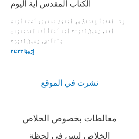
الكتاب المقدس آية اليوم
إِذَا ٱخْتَبَأَ إِنْسَانٌ فِي أَمَاكِنَ مُسْتَتِرَةٍ أَفَمَا أَرَاهُ
أَنَا، يَقُولُ ٱلرَّبُّ؟ أَمَا أَمْلَأُ أَنَا ٱلسَّمَاوَاتِ
وَٱلْأَرْضَ، يَقُولُ ٱلرَّبُّ؟
إِرْمِيَا ٢٣:‏٢٤
نشرت في الموقع
مغالطات بخصوص الخلاص
الخلاص ليس في لحظة