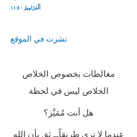
اَلْمَزَامِيرُ ٤٠:‏١١
نشرت في الموقع
مغالطات بخصوص الخلاص
الخلاص ليس في لحظة
هل أنت مُمَيَّز؟
عندما لا ترى طريقاً… ثق بأن الله