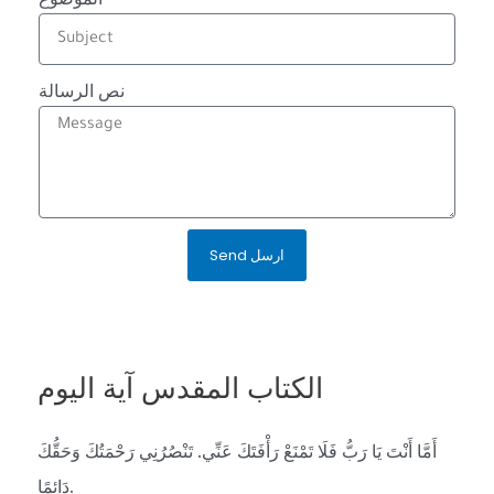
نص الرسالة
Send ارسل
الكتاب المقدس آية اليوم
أَمَّا أَنْتَ يَا رَبُّ فَلَا تَمْنَعْ رَأْفَتَكَ عَنِّي. تَنْصُرُنِي رَحْمَتُكَ وَحَقُّكَ
دَائِمًا.