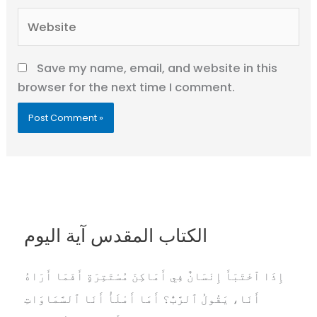
Website
Save my name, email, and website in this
browser for the next time I comment.
الكتاب المقدس آية اليوم
إِذَا ٱخْتَبَأَ إِنْسَانٌ فِي أَمَاكِنَ مُسْتَتِرَةٍ أَفَمَا أَرَاهُ
أَنَا، يَقُولُ ٱلرَّبُّ؟ أَمَا أَمْلَأُ أَنَا ٱلسَّمَاوَاتِ