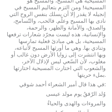
المسيحية هي المسيح، والمسيح هو
المسيحية! ومن التزم بتعاليم المسيح في
إنجيله لا يقدر إلا أن يسلك بنفس الروح التي
نادى بها المسيح وعلّم. فالحب، والتّسامح،
والصدق، والأمانة والطهر، والرحمة،
والإنسانية، هذه ليست مجرّد شعارات ترفعها
المسيحية، بل هي مبادئ فعلية تمارسها
وتنادي بها. وهي ما أورثها المسيح لأتباعه،
وبها انتشرت إلى زوايا الأرض دون غالب أو
مغلوب، لأن السّعي ليس لإذلال الآخر،
والشعوب التي اختارت المسيحية اختارتها
بملء حريتها.
في هذا قال أمير الشعراء أحمد شوقي:
وُلد الرّفقُ يوم مولد عيسى
والمروءات والهدى والحياءُ