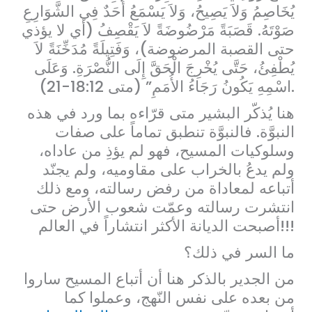
يُخَاصِمُ وَلاَ يَصِيحُ، وَلاَ يَسْمَعُ أَحَدٌ فِي الشَّوَارِعِ
صَوْتَهُ. قَصَبَةً مَرْضُوضَةً لاَ يَقْصِفُ (أي لا يؤذي
حتى القصبة المرضوضة)، وَفَتِيلَةً مُدَخِّنَةً لاَ
يُطْفِئُ، حَتَّى يُخْرِجَ الْحَقَّ إِلَى النُّصْرَةِ. وَعَلَى
اسْمِهِ يَكُونُ رَجَاءُ الأُمَمِ” (متى 18:12-21).
هنا يُذكّر البشير متى قرّاءه بما ورد في هذه
النبوَّة. فالنبوَّة تنطبق تماماً على صفات
وسلوكيات المسيح، فهو لم يؤذِ من عاداه،
ولم يدعُ بالخراب على مقاوميه، ولم يجنّد
أتباعه لمعاداة من رفض رسالته، ومع ذلك
انتشرت رسالته وعمّت شعوب الأرض حتى
أصبحت الديانة الأكثر انتشاراً في العالم!!!
ما السر في ذلك؟
من الجدير بالذكر هنا أن أتباع المسيح ساروا
من بعده على نفس النّهج، وعملوا كما