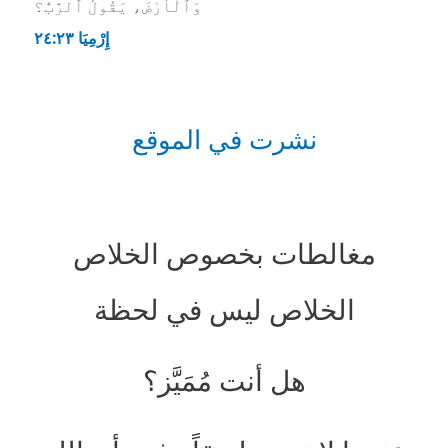
وَٱلْأَرْضَ، يَقُولُ ٱلرَّبُّ؟
إِرْمِيَا ٢٣:‏٢٤
نشرت في الموقع
مغالطات بخصوص الخلاص
الخلاص ليس في لحظة
هل أنت مُمَيَّز؟