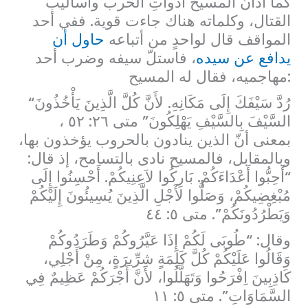
كما أدان المسيح أدواتِ الحرب وأساليب
القتال، وكلماته هناك جاءت قوية. ففي أحد
المواقف قال لواحدٍ من أتباعه
حاول أن
يدافع عن سيده
، فاستلّ سيفه وضرب أحد
مهاجميه، فقال له المسيح:
“رُدَّ سَيْفَكَ إِلَى مَكَانِهِ. لأَنَّ كُلَّ الَّذِينَ يَأْخُذُونَ
السَّيْفَ بِالسَّيْفِ يَهْلِكُونَ” متى ۲٦: ٥۲ ،
بمعنى أنّ الذين ينادون بالحروب يؤخذون بها،
وبالمقابل، فالمسيح نادى بالتسامح، إذ قال:
“أَحِبُّوا أَعْدَاءَكُمْ. بَارِكُوا لاَعِنِيكُمْ. أَحْسِنُوا إِلَى
مُبْغِضِيكُمْ، وَصَلُّوا لأَجْلِ الَّذِينَ يُسِيئُونَ إِلَيْكُمْ
وَيَطْرُدُونَكُمْ”. متى ٥: ٤٤
وقال: “طُوبَى لَكُمْ إِذَا عَيَّرُوكُمْ وَطَرَدُوكُمْ
وَقَالُوا عَلَيْكُمْ كُلَّ كَلِمَةٍ شِرِّيرَةٍ، مِنْ أَجْلِي،
كَاذِبِينَ اِفْرَحُوا وَتَهَلَّلُوا، لأَنَّ أَجْرَكُمْ عَظِيمٌ فِي
السَّمَاوَاتِ”. متى ٥: ۱۱