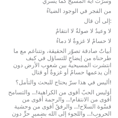
وسرَت آية المسيح كما يسري
من الفجر في الوجود الضياءُ
إلى أن قال:
لا وعيدٌ لا صولةٌ لا انتقامٌ
لا حسامٌ لا غزوةٌ لا دماءُ
أبياتٌ صادقة تصوّر الحقيقة، وتتناغم مع ما
طرحناه من إيضاحٍ للتساؤل في كيف
انتشرت المسيحية بين شعوب الأرض دون
أن يدعمها حسامٌ أو غزوةٌ أو قتال!
أليس في هذا سرّ يحتاج للبحث والتأمل؟!
أوَليس الحبّ أقوى من الكراهية!… والتسامح
أقوى من الانتقام!… والرحمة أقوى من
قسْوة السلاح!… والرفقُ أقوى من وحشية
الحروب!… واللجوء إلى الله بضميرٍ حرٍّ دون