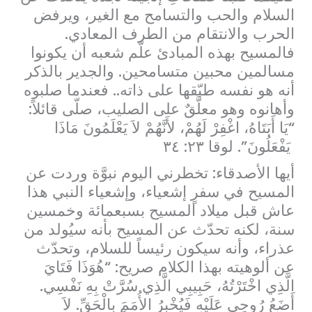
السلام والحب والتسامح مع الغير، ويرفض
الحرب والانتقام من الطرف المعادي.
فالمسيح بهذه المبادئ علّم شعبه أن يكونوا
مسالمين محبين متسامحين. والجدير بالذكر
أنه هو نفسه طبّقها على ذاته.. فعندما صلبوه
وأهانوه وهو معلَّقٌ على الصليب، صلّى قائلاً:
“يَا أَبَتَاهُ، اغْفِرْ لَهُمْ، لأَنَّهُمْ لاَ يَعْلَمُونَ مَاذَا
يَفْعَلُونَ”. لوقا ۲۳: ۳٤
أيها الأصدقاء: تخطرني اليوم نبوَّة وردت عن
المسيح في سفرٍ إشعياء، وإشعياء النبي هذا
عاش قبل ميلاد المسيح بسبعمائة وخمسين
سنة، لكنه تحدّث عن المسيح بأنه سيُولد من
عذراء، وأنه سيكون رئيساً للسلام، وتحدّث
عن ألوهيته بهذا الكلام صريح: “هُوَذَا فَتَايَ
الَّذِي اخْتَرْتُهُ، حَبِيبِي الَّذِي سُرَّتْ بِهِ نَفْسِي.
أَضَعُ رُوحِي عَلَيْهِ فَيُخْبِرُ الأُمَمَ بِالْحَقِّ. لاَ