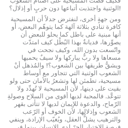
فكيف قضت المسيحية على أصنام الشعوب
الوثنية واجتذبت أتباعها دون حربٍ أو إذلال؟!
ومن جهةٍ أخرى، لنفترض جدلاً أن المسيحية
كافرة تنادي بثلاثة آلهة كما يتوهّم البعض، أو
أنها مبنية على باطل كما يحلو للبعض أن
يصوِّرها، فديانةٌ بهذا البُطْل كيف امتدّت
واتّسعت بدون الله، وكيف نجحت في
مسعاها ولا ربٌّ يباركها ولا سيفٌ يحميها
ويشقُّ طريقها بين الشعوب؟! والمُذهل أنْ
الشعوب الوثنية التي تتجاور مع أوساط
مسيحية، تطمئن لها وتشعرُ بالأمان حتى ولو
بقيت على دينها، لأن المسيحية لا تُهدِّد ولا
تتوعَّد. فالمحبة لديها أقوى من السلاح وصولةِ
الرّماح، والدعوة للإيمان لديها لا تتأتى بقهر
الشعوب وإذلالها، لأن الخوف أو الرّعب
والترهيب يشلُّ العقل، ويُغيّب الإرادة، وينفي
فرصة الاختيار الحرّ لدى الإنسان. بينما في