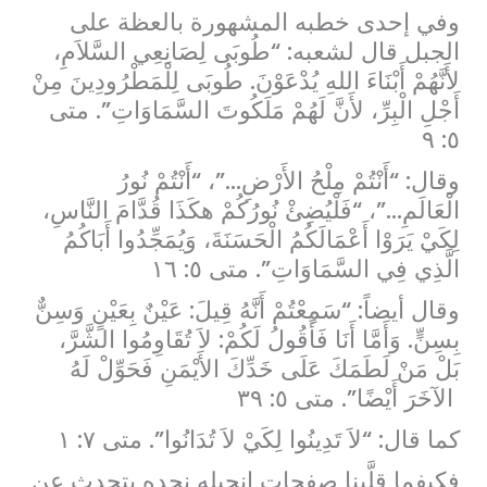
وفي إحدى خطبه المشهورة بالعظة على
الجبل قال لشعبه: “طُوبَى لِصَانِعِي السَّلاَمِ،
لأَنَّهُمْ أَبْنَاءَ اللهِ يُدْعَوْنَ. طُوبَى لِلْمَطْرُودِينَ مِنْ
أَجْلِ الْبِرِّ، لأَنَّ لَهُمْ مَلَكُوتَ السَّمَاوَاتِ”. متى
٥: ۹
وقال: “أَنْتُمْ مِلْحُ الأَرْضِ…”، “أَنْتُمْ نُورُ
الْعَالَمِ…”، “فَلْيُضِئْ نُورُكُمْ هكَذَا قُدَّامَ النَّاسِ،
لِكَيْ يَرَوْا أَعْمَالَكُمُ الْحَسَنَةَ، وَيُمَجِّدُوا أَبَاكُمُ
الَّذِي فِي السَّمَاوَاتِ”. متى ٥: ۱٦
وقال أيضاً: “سَمِعْتُمْ أَنَّهُ قِيلَ: عَيْنٌ بِعَيْنٍ وَسِنٌّ
بِسِنٍّ. وَأَمَّا أَنَا فَأَقُولُ لَكُمْ: لاَ تُقَاوِمُوا الشَّرَّ،
بَلْ مَنْ لَطَمَكَ عَلَى خَدِّكَ الأَيْمَنِ فَحَوِّلْ لَهُ
الآخَرَ أَيْضًا”. متى ٥: ۳۹
كما قال: “لاَ تَدِينُوا لِكَيْ لاَ تُدَانُوا”. متى ۷: ۱
فكيفما قلَّبنا صفحاتِ إنجيله نجده يتحدث عن