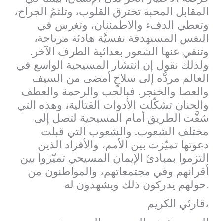
المقابل المحبة تخترق القلوب، وتلثمُ الجراح،
وتعطي الدفء والاطمئنان، وتغرس في
النفس المستهدفة نفسيَّة هادئة مرتاحة،
وتنفي عنها الشعور بعدائية الطرف الآخر.
ولذلك نقول إن انتشار المسيحية الواسع في
العالم مردُّه إلى سلاحٍ أمضى من السيف
والعصا والخنجر. فبالحب والرحمة والعطف
والحنان تشكّلت الأدوات القتالية، وهذه التي
شقَّت الطريق أمام المسيحية لتصل إلى
مختلف الشعوب. والشعوب التي قبلت
دعوتها تميّزت بين الأمم، والأفراد الذين
التزموا بمبادئ الإيمان المسيحي تميّزوا بين
أقرانهم وفي مجتمعاتهم، والمواطنون من
حولهم يدركون ذلك ويشهدون له.
قارئي الكريم،