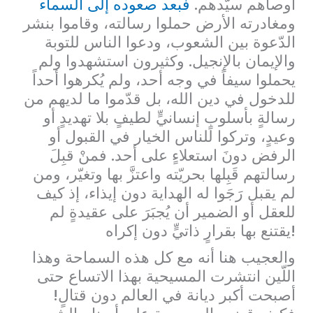
أوصاهم سيّدهم.
فبعد صعوده إلى السماء
ومغادرته الأرض حملوا رسالته، وقاموا بنشر
الدّعوة بين الشعوب، ودعوا الناس للتوبة
والإيمان بالإنجيل. وكثيرون استشهدوا ولم
يحملوا سيفاً في وجه أحد، ولم يُكرهوا أحداً
للدخول في دين الله، بل قدّموا ما لديهم من
رسالةٍ بأسلوبٍ إنسانيٍّ لطيفٍ بلا تهديدٍ أو
وعيدٍ، وتركوا للناس الخيار في القبول أو
الرفض دونَ استعلاءٍ على أحد. فمنْ قبِلَ
رسالتهم قَبِلها بحريّته واعتزَّ بها وتغيّر، ومن
لم يقبل رَجَوا له الهداية دون إيذاء، إذ كيف
للعقل أو الضمير أن يُجبَرَ على عقيدةٍ لم
يقتنع بها بقرارٍ ذاتيٍّ دون إكراه!
والعجيب هنا أنه مع كل هذه السماحة وهذا
اللّين انتشرت المسيحية بهذا الاتساع حتى
أصبحت أكبر ديانة في العالم دون قتالٍ!