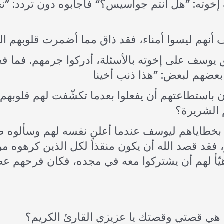
وته: ”هل أنتم جواسيس؟“ فأجابوه دون تردد: ”ن
ن باستطاعتهم أن يفعلوا بعدما تكشّفت لهم قلوبه
 الشريرة؟
 بخطاياهم ليوسف عندما أعلن نفسه لهم وسألوه ص
 فقد قصد الله أن يكون منقذاً لكل الذين كرهوه م
هي قصتي وقصتك يا عزيزي القارئ الكريم؟