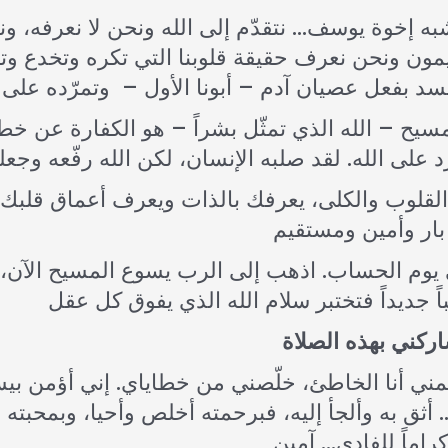
شبه إخوة يوسف… نتقدّم إلى الله ونحن لا نعرفه، ونط
مون ونحن نعرف حقيقة قلوبنا التي تكره وتخدع وتحق
سيح – الله الذي تمثّل بشراً – هو الكفارة عن خطاي
لقلوب والكلى، يعرفك بالذات ويعرف أعماق قلبك 
ى يوم الحساب. اذهب إلى الرب يسوع المسيح الآن، 
ثق به وألجأ إليه، فبرحمته أخلص وأحيا، وبمحبته أ