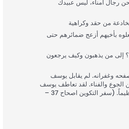
حن رجال أمناء، ليس عبيدك
وعندما ضيّق يوسف على إخوته بالأسئلة، أدركوا جرمهم. فما فعلوه بأخيهم أزعج ضمائرهم حتى
م؟ إلى من يذهبون وكيف يرجعون
فحه وغفرانه. لم يقابل يوسف
ن الجوع والفناء. لقد تعاطف يوسف
مع إخوته وهيّأ لهم أن يشتركوا معه في مجده، فكان فرحهم عظيماً. (سفر التكوين اصحاح 37 –