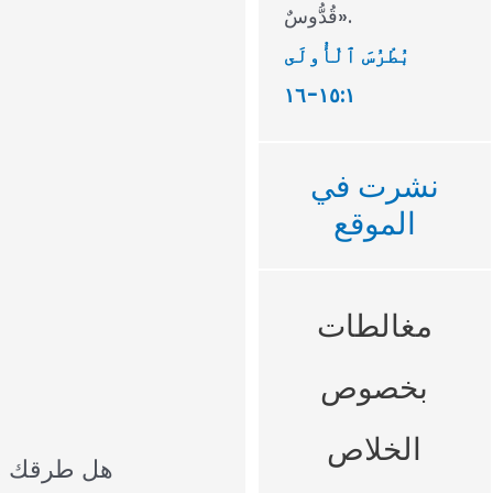
قُدُّوسٌ».
بُطْرُسَ ٱلْأُولَى
١:‏١٥-‏١٦
نشرت في
الموقع
مغالطات
بخصوص
الخلاص
هل طرقك مس