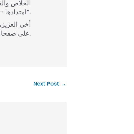
الخلاص والف
امتدادها – ”الرحمة والحق التقيا. البر والسلام تلاثما“.
أخي العزيز،
على صفحات هذه المجلة.
Next Post
→