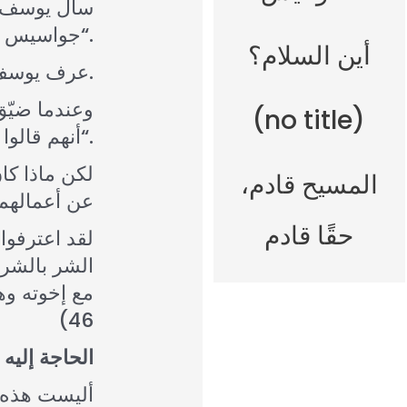
سأل يوسف إخ
جواسيس“.
أين السلام؟
عرف يوسف أنهم ليسوا أمناء، فقد ذاق مما أضمرت قلوبهم الخادعة من حقد وكراهية.
(no title)
أنهم قالوا بعضهم لبعض: ”هذا ذنب أخينا“.
لكن ماذا كا
المسيح قادم،
عن أعمالهم
حقًا قادم
لقد اعترفوا
الشر بالشر،
46)
الحاجة إليه
أليست هذه 