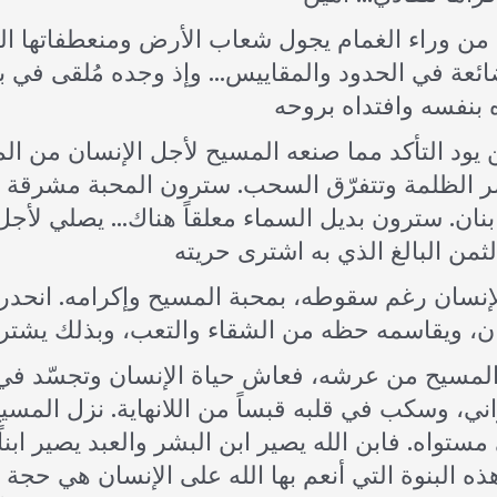
ضائعة في الحدود والمقاييس… وإذ وجده مُلقى في
يود التأكد مما صنعه المسيح لأجل الإنسان من المآ
 الظلمة وتتفرّق السحب. سترون المحبة مشرقة ع
بنان. سترون بديل السماء معلقاً هناك… يصلي لأجل 
إنسان رغم سقوطه، بمحبة المسيح وإكرامه. انحدر
المسيح من عرشه، فعاش حياة الإنسان وتجسّد في ك
ني، وسكب في قلبه قبساً من اللانهاية. نزل المس
مستواه. فابن الله يصير ابن البشر والعبد يصير ابناً
 هذه البنوة التي أنعم بها الله على الإنسان هي 