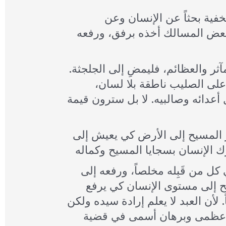
جاء المسيح من وراء الغمام يجول شعاب الأرض ومنعطفاتها الخفية بحثاً عن الإنسان وعن
 بعض المسالك أخذه برفق، ورفعه
ثر والعظائم، فليمضِ إلى الجلجثة.
لى الصليب ناطقة بلا لسان،
أعدائه وصالبيه. لا بل سترون قيمة
 المسيح إلى الأرض كي يعيش إلى
ل من قَبِله مخلصاً، ورفعه إلى
يح إلى مستوى الإنسان كي يرفع
. لأن العبد لا يعلم إرادة سيده ولكن
حجة عظمى وبرهان أسمى في قضية