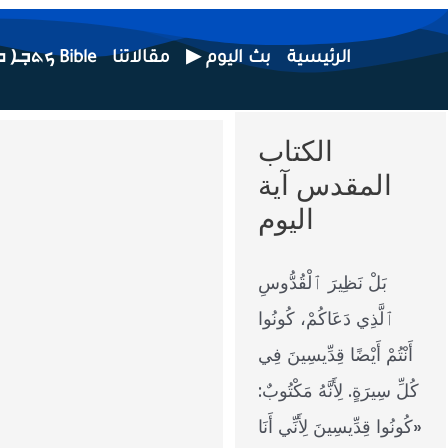
الرئيسية
▶ بث اليوم
مقالاتنا
ܟܬܒ݂ܐ ܩܕܝ݂ܫܐ Bible
الكتاب
المقدس آية
اليوم
بَلْ نَظِيرَ ٱلْقُدُّوسِ
ٱلَّذِي دَعَاكُمْ، كُونُوا
أَنْتُمْ أَيْضًا قِدِّيسِينَ فِي
كُلِّ سِيرَةٍ. لِأَنَّهُ مَكْتُوبٌ:
«كُونُوا قِدِّيسِينَ لِأَنِّي أَنَا