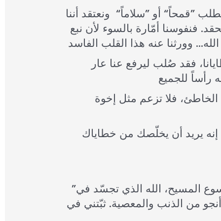
لب ”قمحاً“ أو ”سلاماً“ ونعتقد أننا
د. فنفوسنا أمّارة بالسوء لأن نبع
انا، فقد صُلب ليرفع عنا عار
الخاطئ، فلا تزعم مثل إخوة
إنه يريد أن يخلّصك من خطاياك
”يا رب… ارحمني أنا الخاطئ، خلّصني من خطاياي. إني أؤمن بيسوع المسيح، الله الذي تجسّد في
نجو من الذنب والمعصية. ثبّتني في