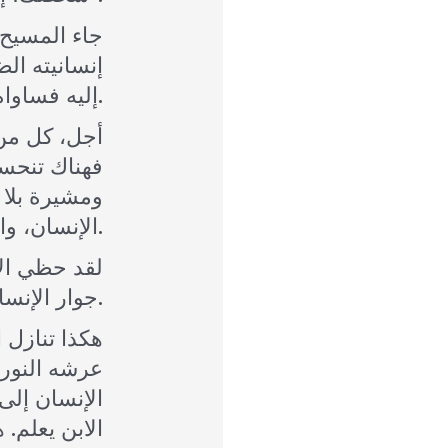
إنسانيته ال
إليه فساواه بنفسه وافتداه بروحه.
أجل، كل من 
فهناك تنحسر
ومشيرة بلا 
الإنسان، والثمن البالغ الذي به اشترى حريته.
لقد حظي ال
جوار الإنسان، ويقاسمه حظه من الشقاء والتعب، وبذلك يشترك الإنسان بسجايا المسيح وكماله.
هكذا تنازل 
عرشه النورا
الإنسان إلى 
الابن يعلم.