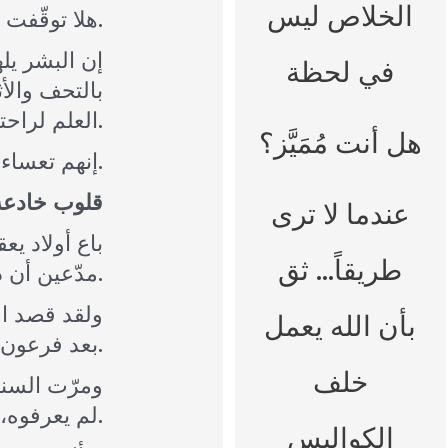
الخلاص ليس
هلا توقّفت قليلاً وراقبت الناس من حولك.
إن البشر يل
في لحظة
بالتحف والأ
العلم لراحتهم فيسقطون صرعى التوتر والقلق وضحايا السرطان وأمراض القلب.
هل أنت مُمَيَّز؟
إنهم تعساء، خائفين، مرتعبين وبحاجة روحية شديدة.
قلوب خادعة
عندما لا ترى
باع أولاد ي
طريقاً… ثق
مدّعين أن ذئباً قد افترسه.
ولقد قصد الل
بأن الله يعمل
بعد فرعون – على كل أرض مصر.
خلف
ومرّت السنو
لم يعرفوه، أما هو فعرفهم.
الكواليس