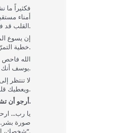
فكثيراً ما ن
أمناء مستقي
القلب قد فسد بفعل عصيان آدم – أبونا الأول – وتمرّده على الله… وورثنا عنه هذا القلب الفاسد.
إن يسوع الم
خطية التمرّد على الله. لقد صلبه الإنسان، لكن الله رفّعه وجعله رأساً للجميع.
الله فاحص ا
يوسف أنك بار وأمين ومستقيم.
لا تنتظر إل
ويعطيك قلباً جديداً فتختبر سلام الله الذي يفوق كل عقل.
أرجو أن تشاركني بهذه الصلاة.
صورة بشر… أ
شخصك، إكراماً للفادي… آمين“.