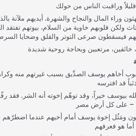
هثون وراء المال والنجاح والشهرة. أيديهم ملآنة با
ثاث ولكن قلوبهم خاوية من السلام، بيوتهم تفتقد ا
عقوب أخاهم يوسف الصدِّيق بسبب غيرتهم منه وكراهي
ه بيوسف خيراً، وقد توهّم إخوته أنه الشر. فقد رفّ
ن ومَثُل إخوة يوسف أمام أخيهم عندما اضطرّهم ال