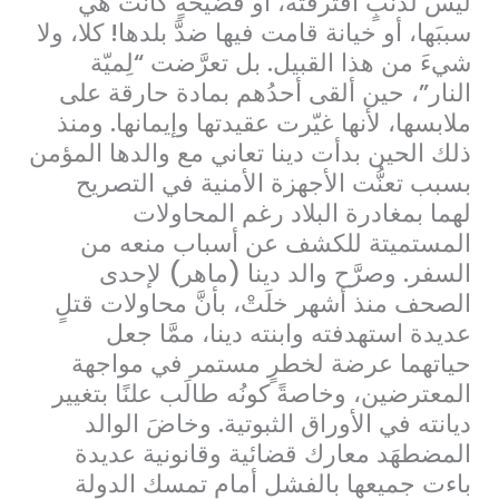
ليس لذنبٍ اقترفتْه، أو فضيحةٍ كانت هي
سببَها، أو خيانة قامت فيها ضدَّ بلدها! كلا، ولا
شيءَ من هذا القبيل. بل تعرَّضت “لِميّة
النار”، حين ألقى أحدُهم بمادة حارقة على
ملابسها، لأنها غيّرت عقيدتها وإيمانها. ومنذ
ذلك الحين بدأت دينا تعاني مع والدها المؤمن
بسبب تعنُّت الأجهزة الأمنية في التصريح
لهما بمغادرة البلاد رغم المحاولات
المستميتة للكشف عن أسباب منعه من
السفر. وصرَّح والد دينا (ماهر) لإحدى
الصحف منذ أشهر خلَتْ، بأنَّ محاولات قتلٍ
عديدة استهدفته وابنته دينا، ممَّا جعل
حياتهما عرضة لخطرٍ مستمر في مواجهة
المعترضين، وخاصةً كونُه طالَب علنًا بتغيير
ديانته في الأوراق الثبوتية. وخاضَ الوالد
المضطهَد معارك قضائية وقانونية عديدة
باءت جميعها بالفشل أمام تمسك الدولة