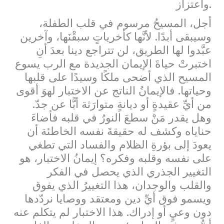
واعتزاز.
أجل، المسيحُ مرسوم في قلب الطفلة،
وسيبقى أبدًا. لأنَّها كأخرياتٍ سبقْنَها، وآخرين
عبَّدوا لها الطريق، لن تتراجع دينا بعدَ أنِ
اختبرتْ حياةَ الإيمان الجديدة مع الرب يسوع
المسيح الذي أضحى ملكًا وسيدًا على قلبها
وحياتها. فالإيمانُ الناتج عن الاختبار لهوَ أقوى
من أيِّ عقيدةٍ أو ديانةٍ متوارَثة أبًّا عن جدّ.
وهل يقدر مَنْ سطعَ النورُ في قلبه فأضاءَ
حناياه وكشف له حقيقةَ نفسه الخاطئة أن
يعودَ إلى بؤرةِ الظلام والفساد التي تطغي
على نفسه وقلبه وفكره؟ إيمانُ الاختبار، هو
التغيير الجذري الذي يحصل في الفكر
والقلب والوجدان، هذا التغييرُ الذي يفوق
ويسمو فوق أيِّ دين ومعتقد ووصايا نردّدها
دون وعيٍ أو إدراك. هذا الاختبار لم يتكلم عنه