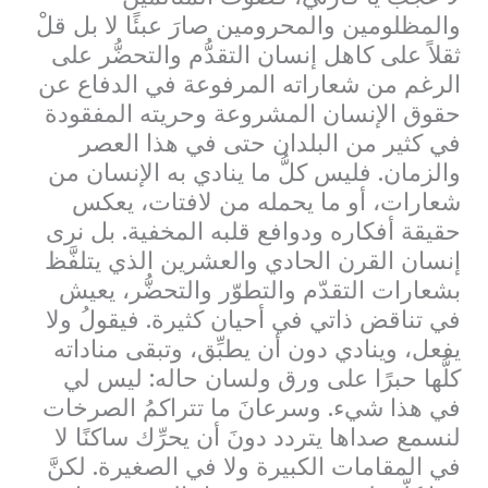
والمظلومين والمحرومين صارَ عبئًا لا بل قلْ
ثقلاً على كاهل إنسان التقدُّم والتحضُّر على
الرغم من شعاراته المرفوعة في الدفاع عن
حقوق الإنسان المشروعة وحريته المفقودة
في كثير من البلدان حتى في هذا العصر
والزمان. فليس كلُّ ما ينادي به الإنسان من
شعارات، أو ما يحمله من لافتات، يعكس
حقيقة أفكاره ودوافع قلبه المخفية. بل نرى
إنسان القرن الحادي والعشرين الذي يتلفَّظ
بشعارات التقدّم والتطوّر والتحضُّر، يعيش
في تناقض ذاتي في أحيان كثيرة. فيقولُ ولا
يفعل، وينادي دون أن يطبِّق، وتبقى مناداته
كلُّها حبرًا على ورق ولسان حاله: ليس لي
في هذا شيء. وسرعانَ ما تتراكمُ الصرخات
لنسمع صداها يتردد دونَ أن يحرِّك ساكنًا لا
في المقامات الكبيرة ولا في الصغيرة. لكنَّ