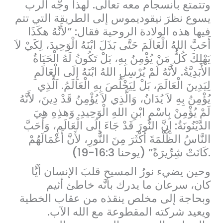
وتتمتع بانسجام معه تعالى. لهذا وجَّه الرب
يسوع نظرَ نيقوديموس إلى الطريقة التي تتم
فيها هذه الولادة الروحية فقال: “لأَنَّهُ هكَذَا
أَحَبَّ اللهُ الْعَالَمَ حَتَّى بَذَلَ ابْنَهُ الْوَحِيدَ، لِكَيْ لاَ
يَهْلِكَ كُلُّ مَنْ يُؤْمِنُ بِهِ، بَلْ تَكُونُ لَهُ الْحَيَاةُ
الأَبَدِيَّةُ. لأَنَّهُ لَمْ يُرْسِلِ اللهُ ابْنَهُ إِلَى الْعَالَمِ
لِيَدِينَ الْعَالَمَ، بَلْ لِيَخْلُصَ بِهِ الْعَالَمُ. اَلَّذِي
يُؤْمِنُ بِهِ لاَ يُدَانُ، وَالَّذِي لاَ يُؤْمِنُ قَدْ دِينَ، لأَنَّهُ
لَمْ يُؤْمِنْ بِاسْمِ ابْنِ اللهِ الْوَحِيدِ. وَهذِهِ هِيَ
الدَّيْنُونَةُ: إِنَّ النُّورَ قَدْ جَاءَ إِلَى الْعَالَمِ، وَأَحَبَّ
النَّاسُ الظُّلْمَةَ أَكْثَرَ مِنَ النُّورِ، لأَنَّ أَعْمَالَهُمْ
كَانَتْ شِرِّيرَةً” (يوحنا 16:3-19).
وحين يضيء نورُ المسيح قلبَ الإنسان أيًّا
كان، سرعان ما يدرك بأنَّه خاطئ أثيم
وبحاجة إلى مخلص ينقذه من عقاب الخطية
ويعيد شركته المقطوعة مع الله الآب.