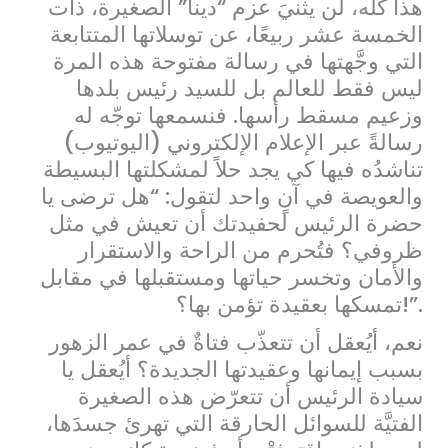
هذا كلّه، لن يثنيَ عزم “دينا” الصغيرة، ذات
الخمسة عشر ربيعًا، عن توسلاتها المتتابعة
التي وجَّهتها في رسالة مفتوحة هذه المرة
ليس فقط للعالم بل للسيد رئيس بلدها
وزعيم مسقط رأسها. فنسمعها توجّه له
رسالةً عبر الإعلام الإلكتروني (اليوتيوب)
تناشدُه فيها كي يجد حلاً لمشكلتها البسيطة
والعويصة في آنٍ واحد لتقول: “هل ترضى يا
حضرة الرئيس لحفيدتك أن تعيش في مثل
ظروفي؟ فتُحرم من الراحة والاستقرار
والأمان وتخسر حياتها ومستقبلها في مقابل
تمسكها بعقيدة تؤمن بها؟!”.
نعم، أيُعقل أن تتعذّب فتاةٌ في عمر الزهور
بسبب إيمانها وعقيدتها الجديدة؟ أيُعقل يا
سيادة الرئيس أن تتعرّض هذه الصغيرة
الفتيَّة للسوائل الحارقة التي تهرئ جسدَها،