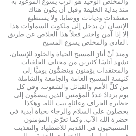
والمخلص الوحيد هو الرب يسوع الموعود به
منذ بداية الخليقة وقبل أن يكون هناك
معتقدات وديانات ووصايا. ولا يستطيع
الإنسان أن يدخل إلى ملكوت السماوات هذا
إلا إذا آمن واختبر فعلاً هذا الخلاص عن طريق
الفادي والمخلص يسوع المسيح.
ومنذ أنْ أنارَ المسيح الحياة والخلود للإنسان،
نشهد أناسًا كثيرين من مختلف الخلفيات
والمعتقدات يؤمنون وينضمُّون يوميًّا إلى
كنيسة المسيح العامة والجامعة والشاملة
من كلِّ الأمم والقبائل والشعوب. وفي كل
يوم يزدادُ عددُ المؤمنين الذين ينضمُّون إلى
حظيرة الخراف وعائلةِ بيت الله. وهكذا
يحصلون على السلام والرجاء بحياة أبدية في
حضرة الله الآب. وكما تعرَّض المؤمنون
المسيحيون في القديم للاضطهاد والتعذيب
في سبيل إيمانهم الاختباري الحقيقي بالرب