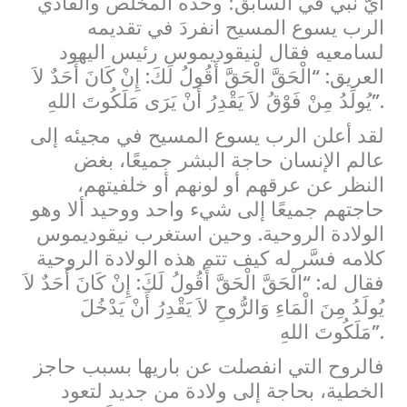
أيُّ نبي في السابق؛ وحده المخلص والفادي
الرب يسوع المسيح انفردَ في تقديمه
لسامعيه فقال لنيقوديموس رئيس اليهود
العريق: “الْحَقَّ الْحَقَّ أَقُولُ لَكَ: إِنْ كَانَ أَحَدٌ لاَ
يُولَدُ مِنْ فَوْقُ لاَ يَقْدِرُ أَنْ يَرَى مَلَكُوتَ اللهِ”.
لقد أعلن الرب يسوع المسيح في مجيئه إلى
عالم الإنسان حاجة البشر جميعًا، بغض
النظر عن عرقهم أو لونهم أو خلفيتهم،
حاجتهم جميعًا إلى شيء واحد ووحيد ألا وهو
الولادة الروحية. وحين استغرب نيقوديموس
كلامه فسَّر له كيف تتم هذه الولادة الروحية
فقال له: “الْحَقَّ الْحَقَّ أَقُولُ لَكَ: إِنْ كَانَ أَحَدٌ لاَ
يُولَدُ مِنَ الْمَاءِ وَالرُّوحِ لاَ يَقْدِرُ أَنْ يَدْخُلَ
مَلَكُوتَ اللهِ”.
فالروح التي انفصلت عن باريها بسبب حاجز
الخطية، بحاجة إلى ولادة من جديد لتعود