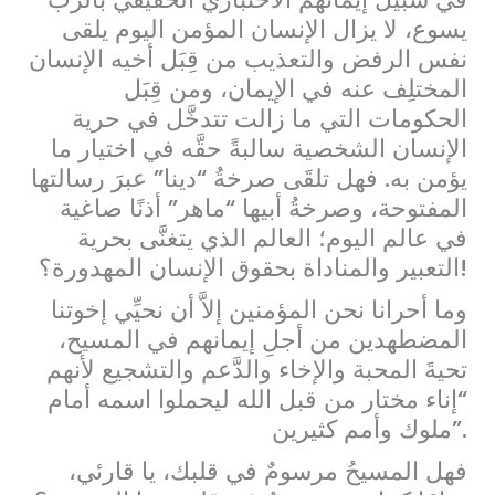
يسوع، لا يزال الإنسان المؤمن اليوم يلقى
نفس الرفض والتعذيب من قِبَل أخيه الإنسان
المختلِف عنه في الإيمان، ومن قِبَل
الحكومات التي ما زالت تتدخَّل في حرية
الإنسان الشخصية سالبةً حقَّه في اختيار ما
يؤمن به. فهل تلقَى صرخةُ “دينا” عبرَ رسالتها
المفتوحة، وصرخةُ أبيها “ماهر” أذنًا صاغية
في عالم اليوم؛ العالم الذي يتغنَّى بحرية
التعبير والمناداة بحقوق الإنسان المهدورة؟!
وما أحرانا نحن المؤمنين إلاَّ أن نحيِّي إخوتنا
المضطهدين من أجلِ إيمانهم في المسيح،
تحيةَ المحبة والإخاء والدَّعم والتشجيع لأنهم
“إناء مختار من قبل الله ليحملوا اسمه أمام
ملوك وأمم كثيرين”.
فهل المسيحُ مرسومٌ في قلبك، يا قارئي،