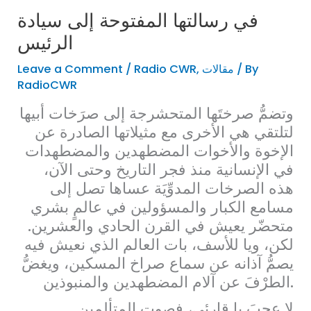
في رسالتها المفتوحة إلى سيادة
الرئيس
/ By
مقالات
,
Radio CWR
/
Leave a Comment
RadioCWR
وتضمُّ صرختَها المتحشرجة إلى صرَخات أبيها
لتلتقي هي الأخرى مع مثيلاتها الصادرة عن
الإخوة والأخوات المضطهدين والمضطهدات
في الإنسانية منذ فجر التاريخ وحتى الآن،
هذه الصرخات المدوِّيَة عساها تصل إلى
مسامع الكبار والمسؤولين في عالمٍ بشري
متحضّر يعيش في القرن الحادي والعشرين.
لكن، ويا للأسف، بات العالم الذي نعيش فيه
يصمُّ آذانه عن سماع صراخ المسكين، ويغضُّ
الطرْفَ عن آلام المضطهدين والمنبوذين.
لا عجبَ يا قارئي، فصوت المتألمين