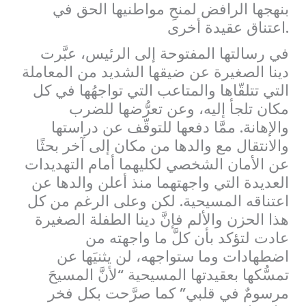
بنهجها الرافض لمنحِ مواطنيها الحق في
اعتناق عقيدة أخرى.
في رسالتها المفتوحة إلى الرئيس، عبَّرت
دينا الصغيرة عن ضيقها الشديد من المعاملة
التي تتلقّاها والمتاعب التي تواجهُها في كل
مكان تلجأ إليه، وعن تعرُّضها للضرب
والإهانة. ممَّا دفعها للتوقّف عن دراستها
والانتقال مع والدها من مكان إلى آخر بحثًا
عن الأمان الشخصي لكليهما أمام التهديدات
العديدة التي واجهتهما منذ أعلن والدها عن
اعتناقه المسيحية. لكن وعلى الرغم من كل
هذا الحزن والألم فإنَّ دينا الطفلة الصغيرة
عادت لتؤكد بأن كلَّ ما واجهته من
اضطهادات وما ستواجهه، لن يثنيَها عن
تمسُّكها بعقيدتها المسيحية “لأنَّ المسيحَ
مرسومٌ في قلبي” كما صرَّحت بكل فخر