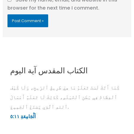
browser for the next time I comment.
الكتاب المقدس آية اليوم
كَمَا أَنَّكَ لَسْتَ تَعْلَمُ مَا هِيَ طَرِيقُ ٱلرِّيحِ، وَلَا كَيْفَ
ٱلْعِظَامُ فِي بَطْنِ ٱلْحُبْلَى، كَذَلِكَ لَا تَعْلَمُ أَعْمَالَ
ٱللهِ ٱلَّذِي يَصْنَعُ ٱلْجَمِيعَ.
اَلْجَامِعَةِ ١١:‏٥