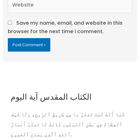
Website
Save my name, email, and website in this
browser for the next time I comment.
الكتاب المقدس آية اليوم
كَمَا أَنَّكَ لَسْتَ تَعْلَمُ مَا هِيَ طَرِيقُ ٱلرِّيحِ، وَلَا كَيْفَ
ٱلْعِظَامُ فِي بَطْنِ ٱلْحُبْلَى، كَذَلِكَ لَا تَعْلَمُ أَعْمَالَ
ٱللهِ ٱلَّذِي يَصْنَعُ ٱلْجَمِيعَ.