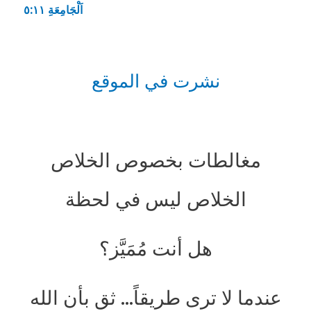
اَلْجَامِعَةِ ١١:‏٥
نشرت في الموقع
مغالطات بخصوص الخلاص
الخلاص ليس في لحظة
هل أنت مُمَيَّز؟
عندما لا ترى طريقاً… ثق بأن الله