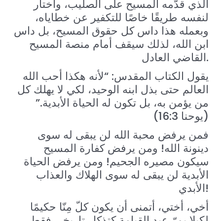
الذي قدّمه المسيح على الصليب، واختار
لنفسه طريقًا خاصًا للتكفير عن خطاياه،
وبعمله هذا داس كل حقوق المسيح، بل داس
ابن الله، لذلك سيقف أمام منصة المسيح
القاضي العادل.
يقول الكتاب المقدس: “لأنه هكذا أحب الله
العالم حتى بذل ابنه الوحيد، لكي لا يهلك كل
من يؤمن به، بل تكون له الحياة الأبدية.”
(يوحنا 16:3)
فمن يرفض محبة الله لن يبقى له سوى
دينونة الله! ومن يرفض كفارة المسيح
سيكون مصيره الجحيم! ومن يرفض الحياة
الأبدية لن يبقى له سوى الهلاك والعذاب
الأبدي!
أخي، أختي، أتمنى أن يكون كلّ مِنّا حكيمًا
لكيلا يمرّ عيد القيامة كتذكار تاريخي فقط،