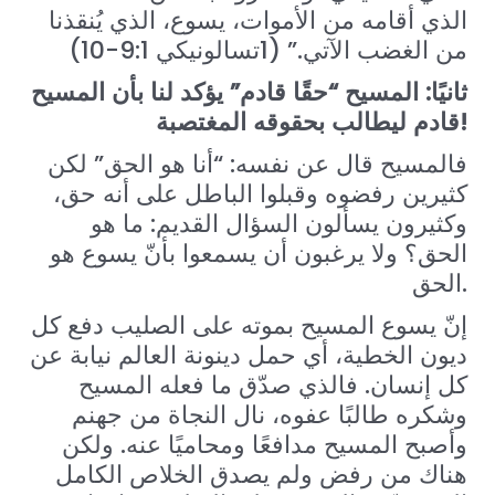
الذي أقامه من الأموات، يسوع، الذي يُنقذنا
من الغضب الآتي.” (1تسالونيكي 9:1-10)
ثانيًا: المسيح “حقًا قادم” يؤكد لنا بأن المسيح
!
قادم ليطالب بحقوقه المغتصبة
فالمسيح قال عن نفسه: “أنا هو الحق” لكن
كثيرين رفضوه وقبلوا الباطل على أنه حق،
وكثيرون يسألون السؤال القديم: ما هو
الحق؟ ولا يرغبون أن يسمعوا بأنّ يسوع هو
الحق.
إنّ يسوع المسيح بموته على الصليب دفع كل
ديون الخطية، أي حمل دينونة العالم نيابة عن
كل إنسان. فالذي صدّق ما فعله المسيح
وشكره طالبًا عفوه، نال النجاة من جهنم
وأصبح المسيح مدافعًا ومحاميًا عنه. ولكن
هناك من رفض ولم يصدق الخلاص الكامل