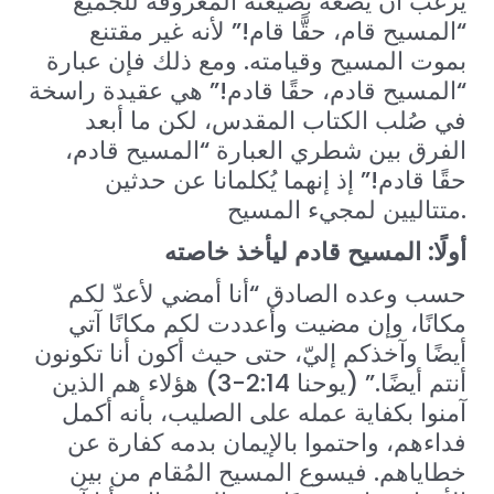
يرغب أن يضعه بصيغته المعروفة للجميع
“المسيح قام، حقًّا قام!” لأنه غير مقتنع
بموت المسيح وقيامته. ومع ذلك فإن عبارة
“المسيح قادم، حقًا قادم!” هي عقيدة راسخة
في صُلب الكتاب المقدس، لكن ما أبعد
الفرق بين شطري العبارة “المسيح قادم،
حقًا قادم!” إذ إنهما يُكلمانا عن حدثين
متتاليين لمجيء المسيح.
أولًا: المسيح قادم ليأخذ خاصته
حسب وعده الصادق “أنا أمضي لأعدّ لكم
مكانًا، وإن مضيت وأعددت لكم مكانًا آتي
أيضًا وآخذكم إليّ، حتى حيث أكون أنا تكونون
أنتم أيضًا.” (يوحنا 2:14-3) هؤلاء هم الذين
آمنوا بكفاية عمله على الصليب، بأنه أكمل
فداءهم، واحتموا بالإيمان بدمه كفارة عن
خطاياهم. فيسوع المسيح المُقام من بين