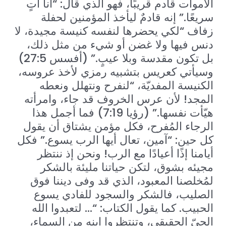
الأموات قادم قريبًا، فهو الذي قال: “أنا آتٍ
سريعًا.” إنه قادمٌ ليأخذ المؤمنين لحفلة
زفاف “لكي يحضرها لنفسه كنيسة مجيدة، لا
دنس فيها ولا غضن أو شيء من مثل ذلك،
بل تكون مقدسة وبلا عيبٍ.” (أفسس 27:5)
وسيأتي كعريس بتشبيه رمزي لأخذ عروسه،
الكنيسة المفديّة، “لنفرح ونتهلل ونعطه
المجد! لأن عرس الخروف قد جاء، وامرأته
هيّأت نفسها.” (رؤيا 7:19) فما أجمل هذا
الرجاء المُفرح، فكل مؤمن يشتاق أن يقول
كل حين: “آمين، تعال أيها الرب يسوع.” فكل
أيامنا إذًا أعيادًا مع الرب! ونحن إذ ننتظر
مجيئه بشوق، لتكن حياتنا مليئة بالشكر
لمُخلصنا المعبود، الذي قد وفى ديننا فوق
الصليب، فالشكر والسجود للفادي يسوع
الحبيب. كما يقول الكتاب: “… لتعبدوا الله
الحيّ الحقيقي، وتنتظروا ابنه من السماء،