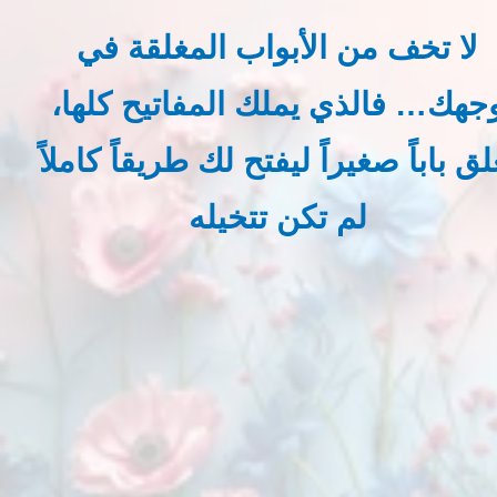
لا تخف من الأبواب المغلقة في
جهك… فالذي يملك المفاتيح كلها،
لق باباً صغيراً ليفتح لك طريقاً كاملاً
لم تكن تتخيله