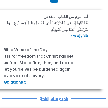
آية اليوم من الكتاب المقدس
فَٱثْبُتُوا إِذًا فِي ٱلْحُرِّيَّةِ ٱلَّتِي قَدْ حَرَّرَنَا ٱلْمَسِيحُ بِهَا، وَلَا
تَرْتَبِكُوا أَيْضًا بِنِيرِ عُبُودِيَّةٍ.
غَلَاطِيَّةَ ٥:‏١
Bible Verse of the Day
It is for freedom that Christ has set
us free. Stand firm, then, and do not
let yourselves be burdened again
by a yoke of slavery.
Galatians 5:1
راديو مياه الراحة