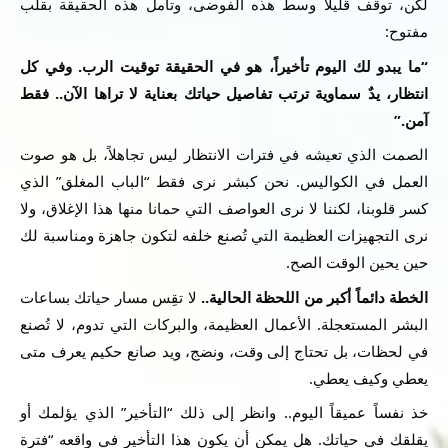
لكن، توقف قليلاً وسط هذه الفوضى، وتأمل هذه الحقيقة بقلب
مفتوح:
“
ما يبدو لك اليوم تأخيراً، هو في الحقيقة توقيت الرب. وفي كل
انتظار، يدٌ سماوية ترتب تفاصيل حياتك بعناية لا تراها الآن.. فقط
آمن
.”
الصمت الذي تعيشه في فترات الانتظار ليس تجاهلاً، بل هو صوت
العمل في الكواليس. نحن كبشر نرى فقط “الباب المغلق” الذي
كسر قلوبنا، لكننا لا نرى العواصف التي حمانا منها هذا الإغلاق، ولا
نرى التجهيزات العظيمة التي تُصنع خلفه لتكون جاهزة ومناسبة لك
حين يحين الوقت الصح.
الخطة دائماً أكبر من اللحظة الحالية
..
لا تقِس مسار حياتك بساعات
البشر المستعجلة. الأعمال العظيمة، والبركات التي تدوم، لا تُصنع
في لحظات، بل تحتاج إلى وقت، ونضج، ويد صانع حكيم يعرف متى
يعطي وكيف يعطي.
خذ نفساً عميقاً اليوم.. وانظر إلى ذلك “التأخير” الذي يؤلمك أو
يقلقك في حياتك. هل يمكن أن يكون هذا التأخير في واقعه “فترة