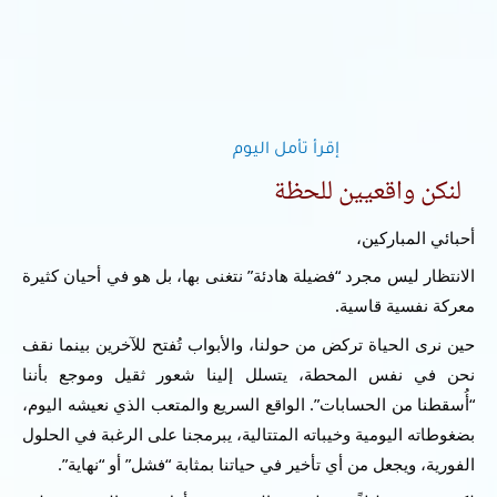
إقرأ تأمل اليوم
لنكن واقعيين للحظة
أحبائي المباركين،
الانتظار ليس مجرد “فضيلة هادئة” نتغنى بها، بل هو في أحيان كثيرة
معركة نفسية قاسية.
حين نرى الحياة تركض من حولنا، والأبواب تُفتح للآخرين بينما نقف
نحن في نفس المحطة، يتسلل إلينا شعور ثقيل وموجع بأننا
“أُسقطنا من الحسابات”. الواقع السريع والمتعب الذي نعيشه اليوم،
بضغوطاته اليومية وخيباته المتتالية، يبرمجنا على الرغبة في الحلول
الفورية، ويجعل من أي تأخير في حياتنا بمثابة “فشل” أو “نهاية”.