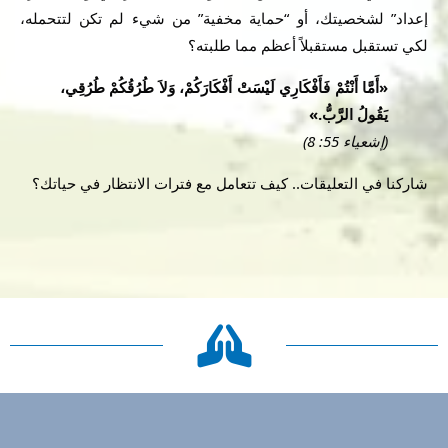
إعداد” لشخصيتك، أو “حماية مخفية” من شيء لم تكن لتتحمله،
لكي تستقبل مستقبلاً أعظم مما طلبته؟
«أَمَّا أَنْتُمْ فَأَفْكَارِي لَيْسَتْ أَفْكَارَكُمْ، وَلاَ طُرُقُكُمْ طُرُقِي،
يَقُولُ الرَّبُّ.»
(إشعياء 55: 8)
شاركنا في التعليقات.. كيف تتعامل مع فترات الانتظار في حياتك؟