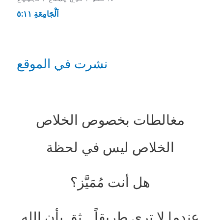
اَلْجَامِعَةِ ١١:‏٥
نشرت في الموقع
مغالطات بخصوص الخلاص
الخلاص ليس في لحظة
هل أنت مُمَيَّز؟
عندما لا ترى طريقاً… ثق بأن الله