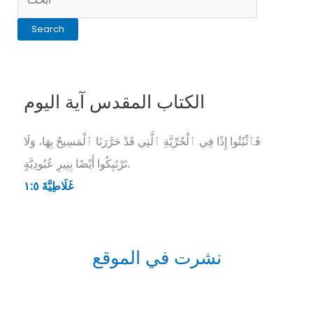
الكتاب المقدس آية اليوم
فَٱثْبُتُوا إِذًا فِي ٱلْحُرِّيَّةِ ٱلَّتِي قَدْ حَرَّرَنَا ٱلْمَسِيحُ بِهَا، وَلَا
تَرْتَبِكُوا أَيْضًا بِنِيرِ عُبُودِيَّةٍ.
غَلَاطِيَّةَ ٥:‏١
نشرت في الموقع