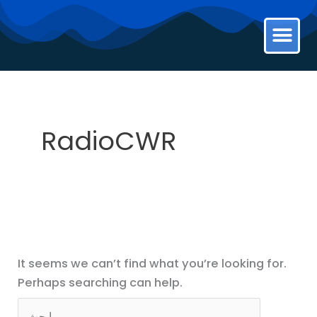
Skip
Search
to
for:
تواصل معنا
ܟܬܒ݂ܐ ܩܕܝ݂ܫܐ Bible
▶ بث اليوم
content
RadioCWR
It seems we can’t find what you’re looking for.
Perhaps searching can help.