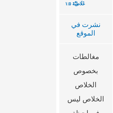
غَلَاطِيَّةَ ٥:‏١
نشرت في
الموقع
مغالطات
بخصوص
الخلاص
الخلاص ليس