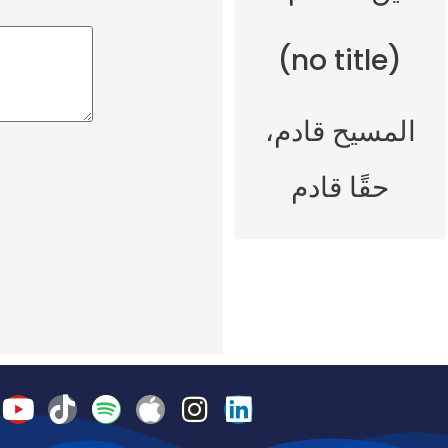
(no title)
المسيح قادم،
حقًا قادم
Y
T
S
A
I
L
o
i
p
p
n
i