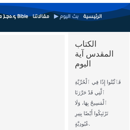
الرئيسية
▶ بث اليوم
مقالاتنا
ܟܬܒ݂ܐ ܩܕܝ݂ܫܐ Bible
الكتاب
المقدس آية
اليوم
فَٱثْبُتُوا إِذًا فِي ٱلْحُرِّيَّةِ
ٱلَّتِي قَدْ حَرَّرَنَا
ٱلْمَسِيحُ بِهَا، وَلَا
تَرْتَبِكُوا أَيْضًا بِنِيرِ
عُبُودِيَّةٍ.