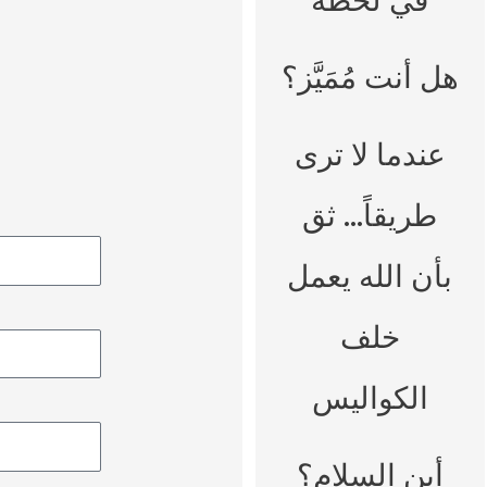
في لحظة
هل أنت مُمَيَّز؟
عندما لا ترى
طريقاً… ثق
بأن الله يعمل
خلف
الكواليس
أين السلام؟